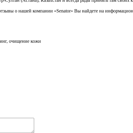
р-Султан (Астана), Казахстан и всегда рады принять там своих 
тзывы о нашей компании «Senator» Вы найдете на информационн
инг, очищение кожи