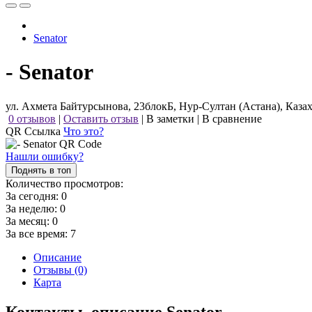
Senator
- Senator
ул. Ахмета Байтурсынова, 23блокБ, Нур-Султан (Астана), Каза
0 отзывов
|
Оставить отзыв
|
В заметки
|
В сравнение
QR Ссылка
Что это?
Нашли ошибку?
Поднять в топ
Количество просмотров:
За сегодня:
0
За неделю:
0
За месяц:
0
За все время:
7
Описание
Отзывы (0)
Карта
Контакты, описание Senator