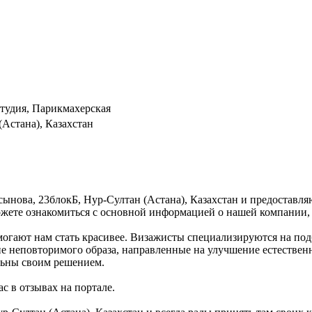
студия, Парикмахерская
(Астана), Казахстан
урсынова, 23блокБ, Нур-Султан (Астана), Казахстан и предостав
можете ознакомиться с основной информацией о нашей компании,
огают нам стать красивее. Визажисты специализируются на под
ие неповторимого образа, направленные на улучшение естествен
льны своим решением.
с в отзывах на портале.