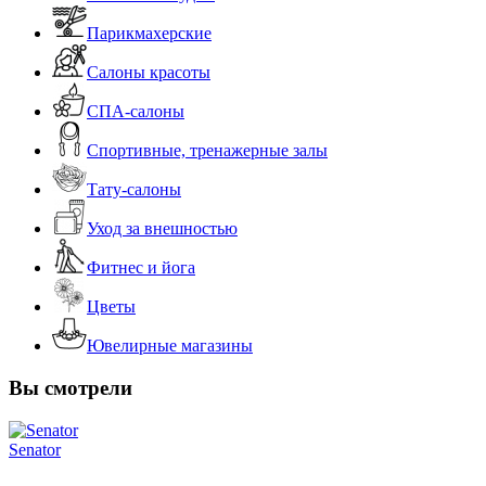
Парикмахерские
Салоны красоты
СПА-салоны
Спортивные, тренажерные залы
Тату-салоны
Уход за внешностью
Фитнес и йога
Цветы
Ювелирные магазины
Вы смотрели
Senator