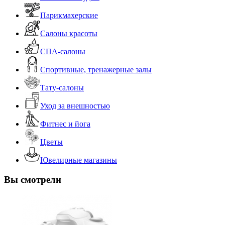
Парикмахерские
Салоны красоты
СПА-салоны
Спортивные, тренажерные залы
Тату-салоны
Уход за внешностью
Фитнес и йога
Цветы
Ювелирные магазины
Вы смотрели