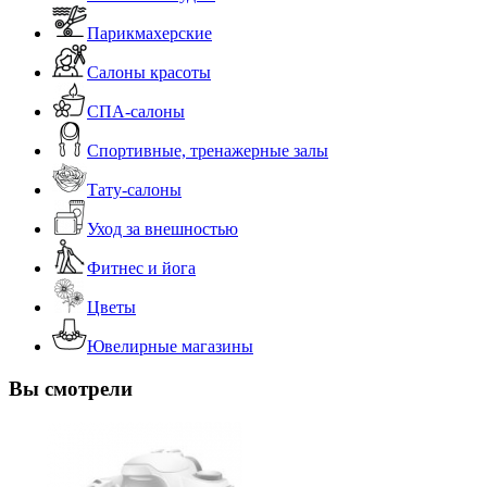
Парикмахерские
Салоны красоты
СПА-салоны
Спортивные, тренажерные залы
Тату-салоны
Уход за внешностью
Фитнес и йога
Цветы
Ювелирные магазины
Вы смотрели