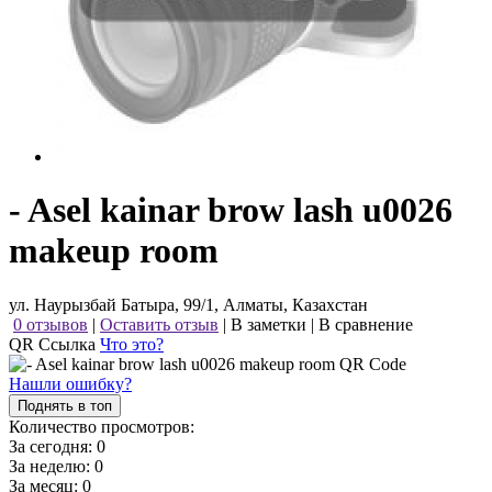
- Asel kainar brow lash u0026
makeup room
ул. Наурызбай Батыра, 99/1, Алматы, Казахстан
0 отзывов
|
Оставить отзыв
|
В заметки
|
В сравнение
QR Ссылка
Что это?
Нашли ошибку?
Поднять в топ
Количество просмотров:
За сегодня:
0
За неделю:
0
За месяц:
0