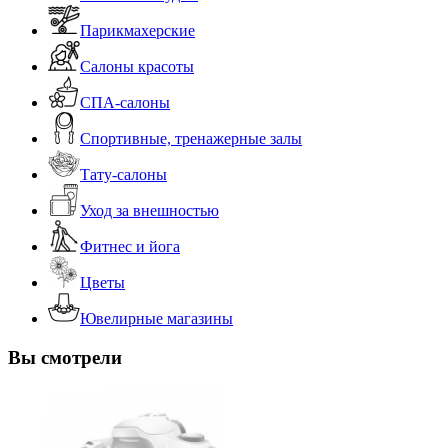
Парикмахерские
Салоны красоты
СПА-салоны
Спортивные, тренажерные залы
Тату-салоны
Уход за внешностью
Фитнес и йога
Цветы
Ювелирные магазины
Вы смотрели