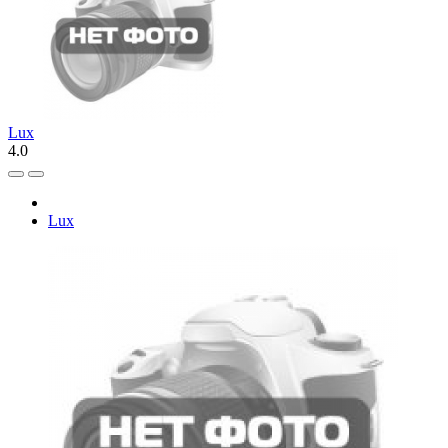
Lux
4.0
Lux