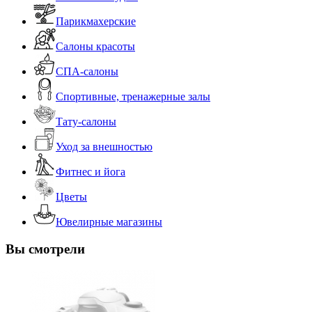
Парикмахерские
Салоны красоты
СПА-салоны
Спортивные, тренажерные залы
Тату-салоны
Уход за внешностью
Фитнес и йога
Цветы
Ювелирные магазины
Вы смотрели