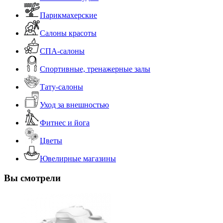
Парикмахерские
Салоны красоты
СПА-салоны
Спортивные, тренажерные залы
Тату-салоны
Уход за внешностью
Фитнес и йога
Цветы
Ювелирные магазины
Вы смотрели