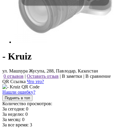
- Kruiz
ул. Машхура Жусупа, 288, Павлодар, Казахстан
0 отзывов
|
Оставить отзыв
|
В заметки
|
В сравнение
QR Ссылка
Что это?
Нашли ошибку?
Поднять в топ
Количество просмотров:
За сегодня:
0
За неделю:
0
За месяц:
0
За все время:
3