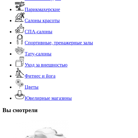
Парикмахерские
Салоны красоты
СПА-салоны
Спортивные, тренажерные залы
Тату-салоны
Уход за внешностью
Фитнес и йога
Цветы
Ювелирные магазины
Вы смотрели