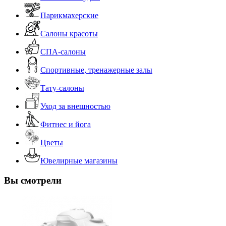
Парикмахерские
Салоны красоты
СПА-салоны
Спортивные, тренажерные залы
Тату-салоны
Уход за внешностью
Фитнес и йога
Цветы
Ювелирные магазины
Вы смотрели