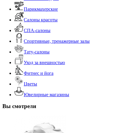
Парикмахерские
Салоны красоты
СПА-салоны
Спортивные, тренажерные залы
Тату-салоны
Уход за внешностью
Фитнес и йога
Цветы
Ювелирные магазины
Вы смотрели