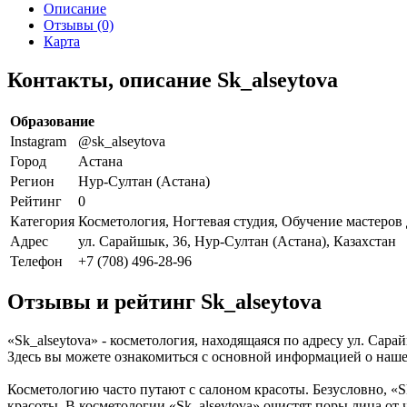
Описание
Отзывы (0)
Карта
Контакты, описание Sk_alseytova
Образование
Instagram
@sk_alseytova
Город
Астана
Регион
Нур-Султан (Астана)
Рейтинг
0
Категория
Косметология, Ногтевая студия, Обучение мастеров
Адрес
ул. Сарайшык, 36, Нур-Султан (Астана), Казахстан
Телефон
+7 (708) 496-28-96
Отзывы и рейтинг Sk_alseytova
«Sk_alseytova» - косметология, находящаяся по адресу ул. Сар
Здесь вы можете ознакомиться с основной информацией о наш
Косметологию часто путают с салоном красоты. Безусловно, «S
красоты. В косметологии «Sk_alseytova» очистят поры лица от 