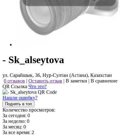
- Sk_alseytova
ул. Сарайшык, 36, Нур-Султан (Астана), Казахстан
0 отзывов
|
Оставить отзыв
|
В заметки
|
В сравнение
QR Ссылка
Что это?
Нашли ошибку?
Поднять в топ
Количество просмотров:
За сегодня:
0
За неделю:
0
За месяц:
0
За все время:
2