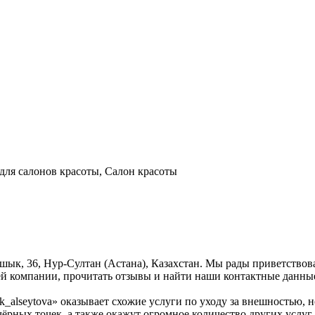
 для салонов красоты, Салон красоты
айшык, 36, Нур-Султан (Астана), Казахстан. Мы рады приветствов
ей компании, прочитать отзывы и найти наши контактные данны
k_alseytova» оказывает схожие услуги по уходу за внешностью, 
чёрных точек, а также окажут огромное количество других услуг,