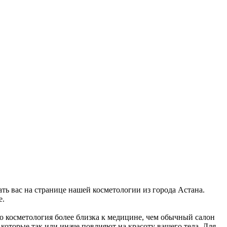
ать вас на странице нашей косметологии из города Астана.
е.
но косметология более близка к медицине, чем обычный салон
 которые так или иначе повлияют на красоту вашего тела. Для