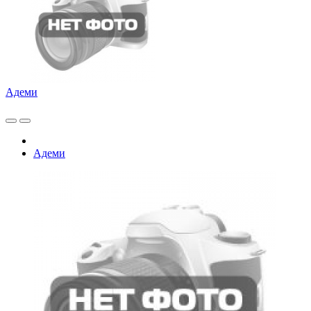
Адеми
Адеми