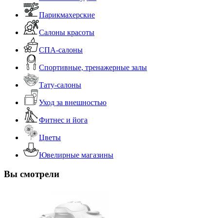
Парикмахерские
Салоны красоты
СПА-салоны
Спортивные, тренажерные залы
Тату-салоны
Уход за внешностью
Фитнес и йога
Цветы
Ювелирные магазины
Вы смотрели