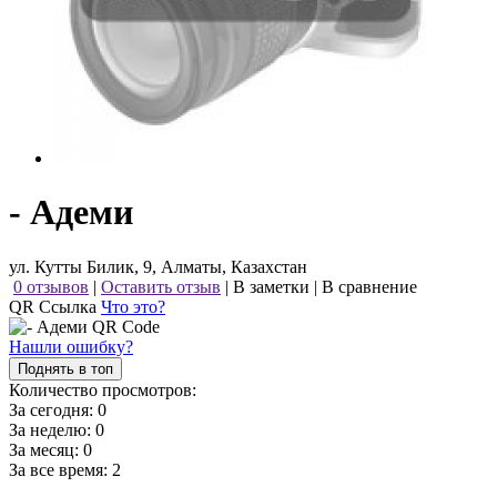
- Адеми
ул. Кутты Билик, 9, Алматы, Казахстан
0 отзывов
|
Оставить отзыв
|
В заметки
|
В сравнение
QR Ссылка
Что это?
Нашли ошибку?
Поднять в топ
Количество просмотров:
За сегодня:
0
За неделю:
0
За месяц:
0
За все время:
2