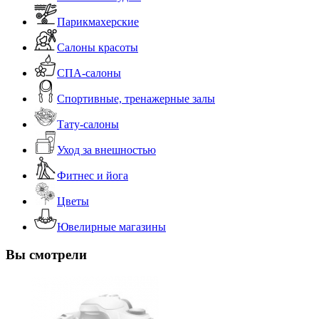
Парикмахерские
Салоны красоты
СПА-салоны
Спортивные, тренажерные залы
Тату-салоны
Уход за внешностью
Фитнес и йога
Цветы
Ювелирные магазины
Вы смотрели