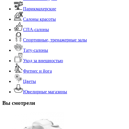
Парикмахерские
Салоны красоты
СПА-салоны
Спортивные, тренажерные залы
Тату-салоны
Уход за внешностью
Фитнес и йога
Цветы
Ювелирные магазины
Вы смотрели