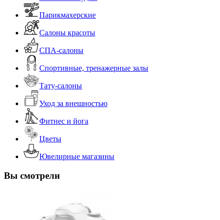
Парикмахерские
Салоны красоты
СПА-салоны
Спортивные, тренажерные залы
Тату-салоны
Уход за внешностью
Фитнес и йога
Цветы
Ювелирные магазины
Вы смотрели