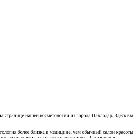
 на странице нашей косметологии из города Павлодар. Здесь вы
етология более близка к медицине, чем обычный салон красоты.
 иначе повлияют на красоту вашего тела. Для записи в