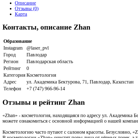
Описание
Отзывы (0)
Карта
Контакты, описание Zhan
Образование
Instagram
@laser_pvl
Город
Павлодар
Регион
Павлодарская область
Рейтинг
0
Категория
Косметология
Адрес
ул. Академика Бектурова, 71, Павлодар, Казахстан
Телефон
+7 (747) 966-96-14
Отзывы и рейтинг Zhan
«Zhan» - косметология, находящаяся по адресу ул. Академика Б
можете ознакомиться с основной информацией о нашей компан
Косметологию часто путают с салоном красоты. Безусловно, «Z
В косметологии «Zhan» очистят поры лица от чёрных точек, а т