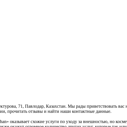
ектурова, 71, Павлодар, Казахстан. Мы рады приветствовать вас
ии, прочитать отзывы и найти наши контактные данные.
han» оказывает схожие услуги по уходу за внешностью, но косм
акже окажут огромное количество других услуг, которые так или