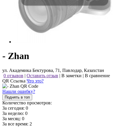
- Zhan
ул. Академика Бектурова, 71, Павлодар, Казахстан
0 отзывов
|
Оставить отзыв
|
В заметки
|
В сравнение
QR Ссылка
Что это?
Нашли ошибку?
Поднять в топ
Количество просмотров:
За сегодня:
0
За неделю:
0
За месяц:
0
За все время:
2