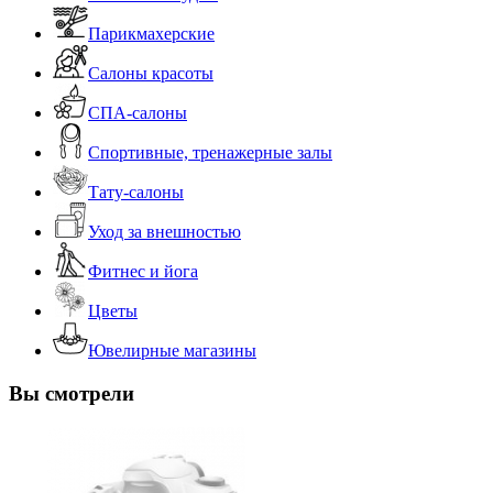
Парикмахерские
Салоны красоты
СПА-салоны
Спортивные, тренажерные залы
Тату-салоны
Уход за внешностью
Фитнес и йога
Цветы
Ювелирные магазины
Вы смотрели