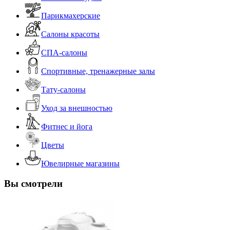
Парикмахерские
Салоны красоты
СПА-салоны
Спортивные, тренажерные залы
Тату-салоны
Уход за внешностью
Фитнес и йога
Цветы
Ювелирные магазины
Вы смотрели