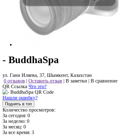
- BuddhaSpa
ул. Гани Иляева, 37, Шымкент, Казахстан
0 отзывов
|
Оставить отзыв
|
В заметки
|
В сравнение
QR Ссылка
Что это?
Нашли ошибку?
Поднять в топ
Количество просмотров:
За сегодня:
0
За неделю:
0
За месяц:
0
За все время:
3