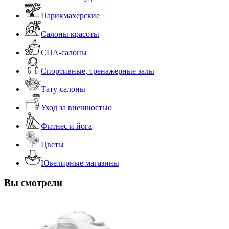
Парикмахерские
Салоны красоты
СПА-салоны
Спортивные, тренажерные залы
Тату-салоны
Уход за внешностью
Фитнес и йога
Цветы
Ювелирные магазины
Вы смотрели