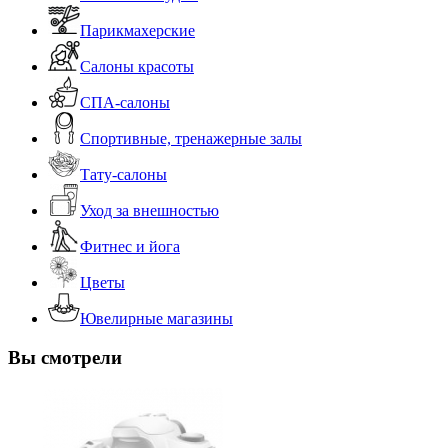
Парикмахерские
Салоны красоты
СПА-салоны
Спортивные, тренажерные залы
Тату-салоны
Уход за внешностью
Фитнес и йога
Цветы
Ювелирные магазины
Вы смотрели