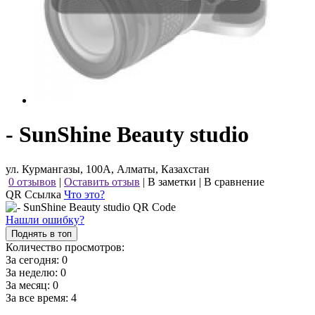
- SunShine Beauty studio
ул. Курмангазы, 100А, Алматы, Казахстан
0 отзывов
|
Оставить отзыв
|
В заметки
|
В сравнение
QR Ссылка
Что это?
Нашли ошибку?
Поднять в топ
Количество просмотров:
За сегодня:
0
За неделю:
0
За месяц:
0
За все время:
4