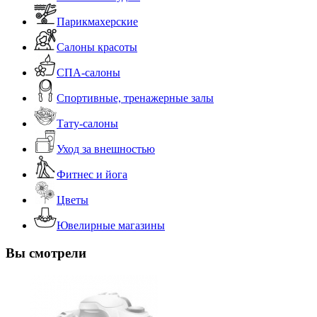
Парикмахерские
Салоны красоты
СПА-салоны
Спортивные, тренажерные залы
Тату-салоны
Уход за внешностью
Фитнес и йога
Цветы
Ювелирные магазины
Вы смотрели