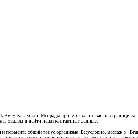
 4, Аксу, Казахстан. Мы рады приветствовать вас на странице на
ать отзывы и найти наши контактные данные.
я и повысить общий тонус организма. Безусловно, массаж в «Br
щью массажа можно выровнять осанку, вылечить спину, а также п