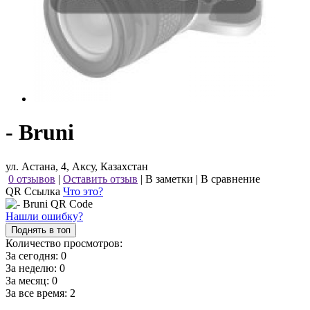
- Bruni
ул. Астана, 4, Аксу, Казахстан
0 отзывов
|
Оставить отзыв
|
В заметки
|
В сравнение
QR Ссылка
Что это?
Нашли ошибку?
Поднять в топ
Количество просмотров:
За сегодня:
0
За неделю:
0
За месяц:
0
За все время:
2