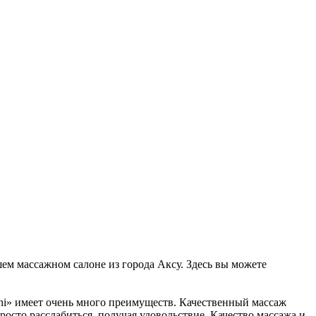
шем массажном салоне из города Аксу. Здесь вы можете
uni» имеет очень много преимуществ. Качественный массаж
росто расслабиться, получая удовольствие. Качество массажа и