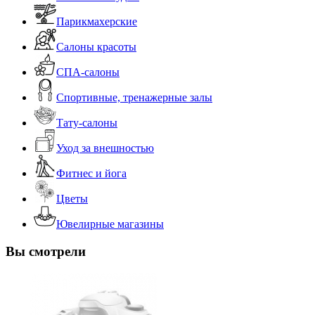
Парикмахерские
Салоны красоты
СПА-салоны
Спортивные, тренажерные залы
Тату-салоны
Уход за внешностью
Фитнес и йога
Цветы
Ювелирные магазины
Вы смотрели