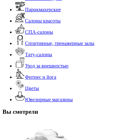
Парикмахерские
Салоны красоты
СПА-салоны
Спортивные, тренажерные залы
Тату-салоны
Уход за внешностью
Фитнес и йога
Цветы
Ювелирные магазины
Вы смотрели