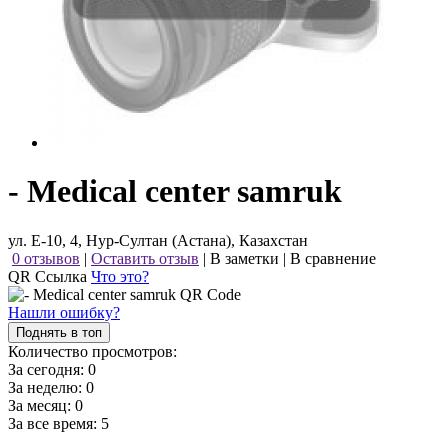
- Medical center samruk
ул. Е-10, 4, Нур-Султан (Астана), Казахстан
0 отзывов
|
Оставить отзыв
|
В заметки
|
В сравнение
QR Ссылка
Что это?
Нашли ошибку?
Поднять в топ
Количество просмотров:
За сегодня:
0
За неделю:
0
За месяц:
0
За все время:
5