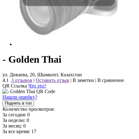
- Golden Thai
ул. Диваева, 20, Шымкент, Казахстан
4.1
3 отзывов
|
Оставить отзыв
|
В заметки
|
В сравнение
QR Ссылка
Что это?
Нашли ошибку?
Поднять в топ
Количество просмотров:
За сегодня:
0
За неделю:
0
За месяц:
0
За все время:
17