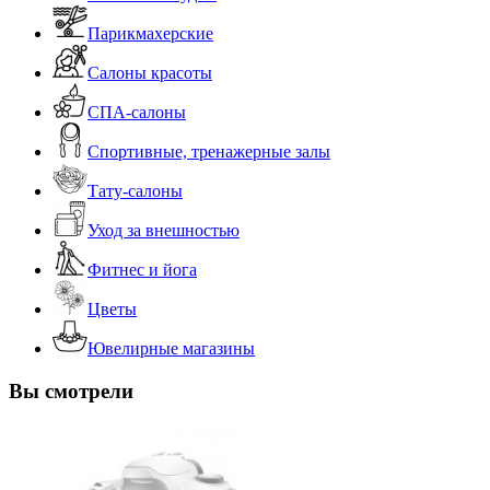
Парикмахерские
Салоны красоты
СПА-салоны
Спортивные, тренажерные залы
Тату-салоны
Уход за внешностью
Фитнес и йога
Цветы
Ювелирные магазины
Вы смотрели