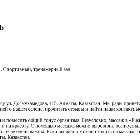
ub
н, Спортивный, тренажерный зал
есу ул. Досмухамедова, 115, Алматы, Казахстан. Мы рады привет
ией о нашем салоне, прочитать отзывы и найти наши контактны
я и повысить общий тонус организма. Безусловно, массаж в «Fusi
 и на красоту. С помощью массажа можно выровнять осанку, выле
случае очень важны. Если вы давно хотели сходить на массаж, т
ты, Казахстан.