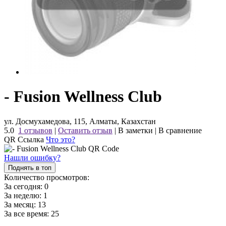
- Fusion Wellness Club
ул. Досмухамедова, 115, Алматы, Казахстан
5.0
1 отзывов
|
Оставить отзыв
|
В заметки
|
В сравнение
QR Ссылка
Что это?
Нашли ошибку?
Поднять в топ
Количество просмотров:
За сегодня:
0
За неделю:
1
За месяц:
13
За все время:
25