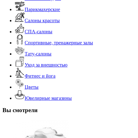
Парикмахерские
Салоны красоты
СПА-салоны
Спортивные, тренажерные залы
Тату-салоны
Уход за внешностью
Фитнес и йога
Цветы
Ювелирные магазины
Вы смотрели