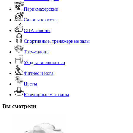
Парикмахерские
Салоны красоты
СПА-салоны
Спортивные, тренажерные залы
Тату-салоны
Уход за внешностью
Фитнес и йога
Цветы
Ювелирные магазины
Вы смотрели