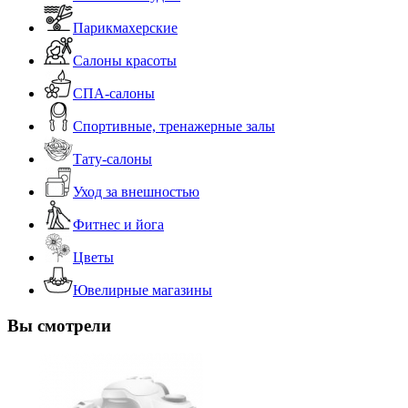
Парикмахерские
Салоны красоты
СПА-салоны
Спортивные, тренажерные залы
Тату-салоны
Уход за внешностью
Фитнес и йога
Цветы
Ювелирные магазины
Вы смотрели