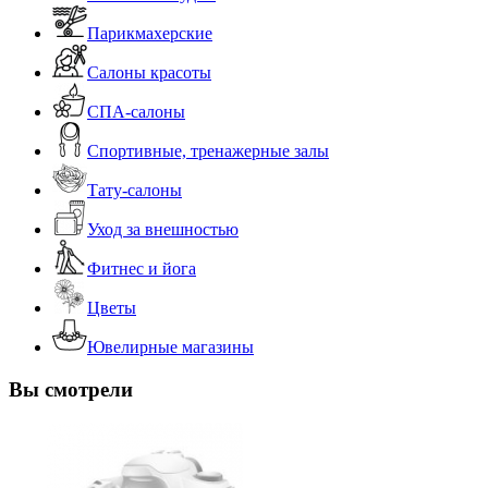
Парикмахерские
Салоны красоты
СПА-салоны
Спортивные, тренажерные залы
Тату-салоны
Уход за внешностью
Фитнес и йога
Цветы
Ювелирные магазины
Вы смотрели