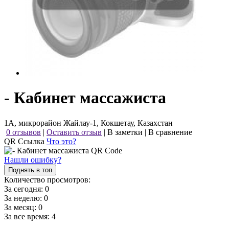
- Кабинет массажиста
1А, микрорайон Жайлау-1, Кокшетау, Казахстан
0 отзывов
|
Оставить отзыв
|
В заметки
|
В сравнение
QR Ссылка
Что это?
Нашли ошибку?
Поднять в топ
Количество просмотров:
За сегодня:
0
За неделю:
0
За месяц:
0
За все время:
4