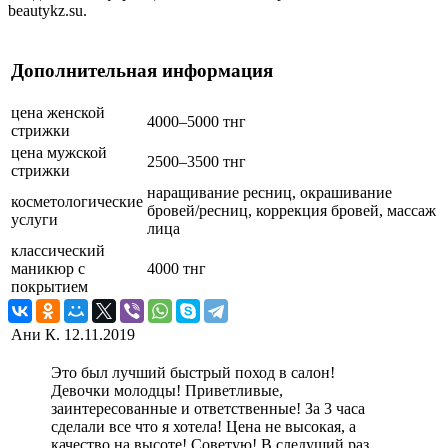
beautykz.su.
Дополнительная информация
цена женской
4000–5000 тнг
стрижки
цена мужской
2500–3500 тнг
стрижки
наращивание ресниц, окрашивание
косметологические
бровей/ресниц, коррекция бровей, массаж
услуги
лица
классический
маникюр с
4000 тнг
покрытием
Ани К.
12.11.2019
Это был лучший быстрый поход в салон!
Девочки молодцы! Приветливые,
заинтересованные и ответственные! За 3 часа
сделали все что я хотела! Цена не высокая, а
качество на высоте! Советую! В следущий раз