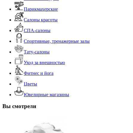
Парикмахерские
Салоны красоты
СПА-салоны
Спортивные, тренажерные залы
Тату-салоны
Уход за внешностью
Фитнес и йога
Цветы
Ювелирные магазины
Вы смотрели