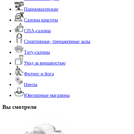
Парикмахерские
Салоны красоты
СПА-салоны
Спортивные, тренажерные залы
Тату-салоны
Уход за внешностью
Фитнес и йога
Цветы
Ювелирные магазины
Вы смотрели