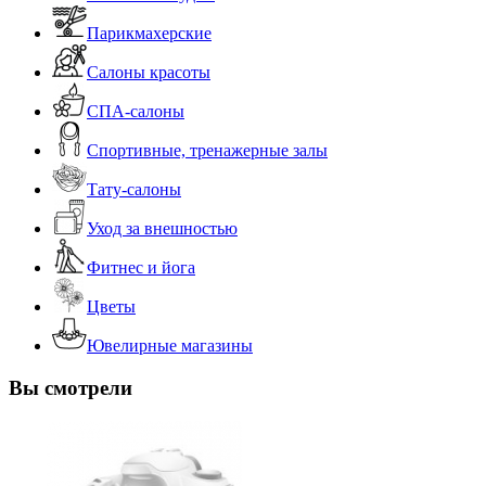
Парикмахерские
Салоны красоты
СПА-салоны
Спортивные, тренажерные залы
Тату-салоны
Уход за внешностью
Фитнес и йога
Цветы
Ювелирные магазины
Вы смотрели