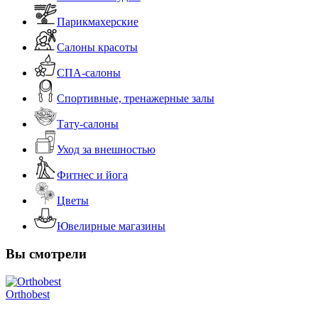
Парикмахерские
Салоны красоты
СПА-салоны
Спортивные, тренажерные залы
Тату-салоны
Уход за внешностью
Фитнес и йога
Цветы
Ювелирные магазины
Вы смотрели
Orthobest