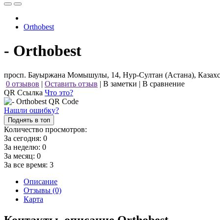
Orthobest
- Orthobest
просп. Бауыржана Момышулы, 14, Нур-Султан (Астана), Казах
0 отзывов
|
Оставить отзыв
|
В заметки
|
В сравнение
QR Ссылка
Что это?
Нашли ошибку?
Поднять в топ
Количество просмотров:
За сегодня:
0
За неделю:
0
За месяц:
0
За все время:
3
Описание
Отзывы (0)
Карта
Контакты, описание Orthobest