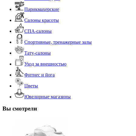
Парикмахерские
Салоны красоты
СПА-салоны
Спортивные, тренажерные залы
Тату-салоны
Уход за внешностью
Фитнес и йога
Цветы
Ювелирные магазины
Вы смотрели