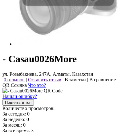
- Casau0026More
ул. Розыбакиева, 247А, Алматы, Казахстан
0 отзывов
|
Оставить отзыв
|
В заметки
|
В сравнение
QR Ссылка
Что это?
Нашли ошибку?
Поднять в топ
Количество просмотров:
За сегодня:
0
За неделю:
0
За месяц:
0
За все время:
3