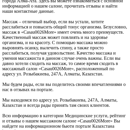
города Алма-Ата. Здесь вы можете ознакомиться с основной
информацией о нашем салоне, прочитать отзывы и найти
наши контактные данные.
Массаж – отличный выбор, если вы устали, хотите
расслабиться и повысить общий тонус организма. Безусловно,
массаж в «Casau0026More» имеет очень много преимуществ.
Качественный массаж может повлиять и на здоровье
организма, и на красоту. С помощью массажа можно
выровнять осанку, вылечить спину, а также просто
расслабиться, получая удовольствие. Качество массажа и
умения массажиста в данном случае очень важны. Если вы
давно хотели сходить на массаж, то самое время сходить в
массажный салон «Casau0026More», расположенный по
адресу ул. Розыбакиева, 247А, Алматы, Казахстан.
Мы будем рады, если вы поделитесь своими впечатлениями о
нас в отзывах на портале.
Мы находимся по адресу ул. Розыбакиева, 247А, Алматы,
Казахстан и всегда рады принять там своих клиентов.
Всю информацию в категории Медицинские услуги, рейтинг
и отзывы о нашем массажном салоне «Casau0026More» Вы
найдете на информационном бьюти портале Казахстана