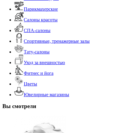
Парикмахерские
Салоны красоты
СПА-салоны
Спортивные, тренажерные залы
Тату-салоны
Уход за внешностью
Фитнес и йога
Цветы
Ювелирные магазины
Вы смотрели