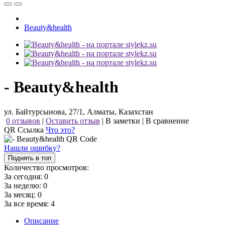
Beauty&health
- Beauty&health
ул. Байтурсынова, 27/1, Алматы, Казахстан
0 отзывов
|
Оставить отзыв
|
В заметки
|
В сравнение
QR Ссылка
Что это?
Нашли ошибку?
Поднять в топ
Количество просмотров:
За сегодня:
0
За неделю:
0
За месяц:
0
За все время:
4
Описание