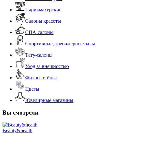
Парикмахерские
Салоны красоты
СПА-салоны
Спортивные, тренажерные залы
Тату-салоны
Уход за внешностью
Фитнес и йога
Цветы
Ювелирные магазины
Вы смотрели
Beauty&health