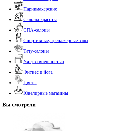
Парикмахерские
Салоны красоты
СПА-салоны
Спортивные, тренажерные залы
Тату-салоны
Уход за внешностью
Фитнес и йога
Цветы
Ювелирные магазины
Вы смотрели