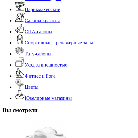
Парикмахерские
Салоны красоты
СПА-салоны
Спортивные, тренажерные залы
Тату-салоны
Уход за внешностью
Фитнес и йога
Цветы
Ювелирные магазины
Вы смотрели