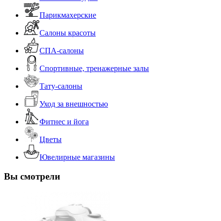
Парикмахерские
Салоны красоты
СПА-салоны
Спортивные, тренажерные залы
Тату-салоны
Уход за внешностью
Фитнес и йога
Цветы
Ювелирные магазины
Вы смотрели