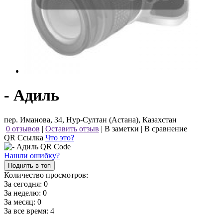
- Адиль
пер. Иманова, 34, Нур-Султан (Астана), Казахстан
0 отзывов
|
Оставить отзыв
|
В заметки
|
В сравнение
QR Ссылка
Что это?
Нашли ошибку?
Поднять в топ
Количество просмотров:
За сегодня:
0
За неделю:
0
За месяц:
0
За все время:
4