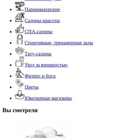
Парикмахерские
Салоны красоты
СПА-салоны
Спортивные, тренажерные залы
Тату-салоны
Уход за внешностью
Фитнес и йога
Цветы
Ювелирные магазины
Вы смотрели