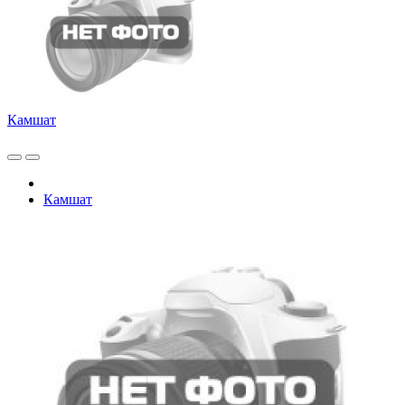
Камшат
Камшат