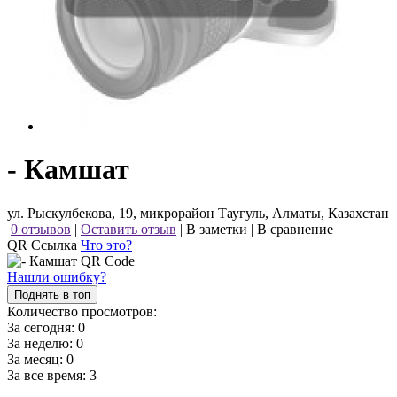
- Камшат
ул. Рыскулбекова, 19, микрорайон Таугуль, Алматы, Казахстан
0 отзывов
|
Оставить отзыв
|
В заметки
|
В сравнение
QR Ссылка
Что это?
Нашли ошибку?
Поднять в топ
Количество просмотров:
За сегодня:
0
За неделю:
0
За месяц:
0
За все время:
3