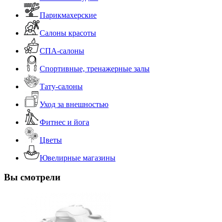
Парикмахерские
Салоны красоты
СПА-салоны
Спортивные, тренажерные залы
Тату-салоны
Уход за внешностью
Фитнес и йога
Цветы
Ювелирные магазины
Вы смотрели