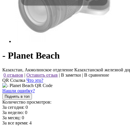
- Planet Beach
Казахстан, Акмолинское отделение Казахстанской железной до
0 отзывов
|
Оставить отзыв
|
В заметки
|
В сравнение
QR Ссылка
Что это?
Нашли ошибку?
Поднять в топ
Количество просмотров:
За сегодня:
0
За неделю:
0
За месяц:
0
За все время:
4