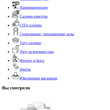
Парикмахерские
Салоны красоты
СПА-салоны
Спортивные, тренажерные залы
Тату-салоны
Уход за внешностью
Фитнес и йога
Цветы
Ювелирные магазины
Вы смотрели