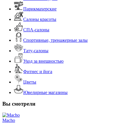
Парикмахерские
Салоны красоты
СПА-салоны
Спортивные, тренажерные залы
Тату-салоны
Уход за внешностью
Фитнес и йога
Цветы
Ювелирные магазины
Вы смотрели
Macho