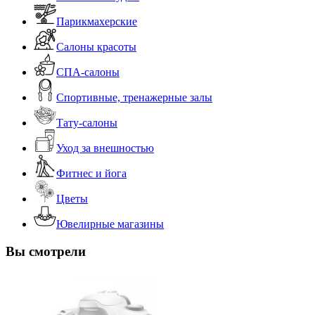
Парикмахерские
Салоны красоты
СПА-салоны
Спортивные, тренажерные залы
Тату-салоны
Уход за внешностью
Фитнес и йога
Цветы
Ювелирные магазины
Вы смотрели