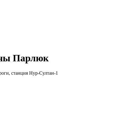
ины Парлюк
роги, станция Нур-Султан-1