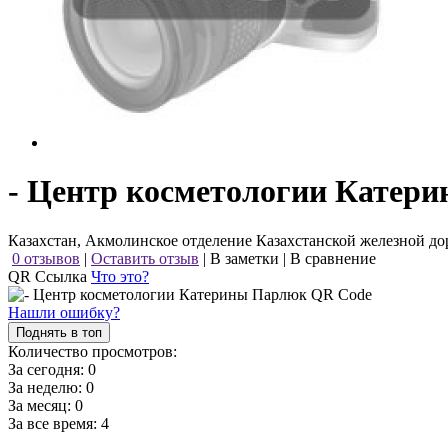
- Центр косметологии Катер
Казахстан, Акмолинское отделение Казахстанской железной до
0 отзывов
|
Оставить отзыв
|
В заметки
|
В сравнение
QR Ссылка
Что это?
Нашли ошибку?
Поднять в топ
Количество просмотров:
За сегодня:
0
За неделю:
0
За месяц:
0
За все время:
4