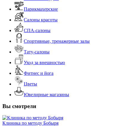
Парикмахерские
Салоны красоты
СПА-салоны
Спортивные, тренажерные залы
Тату-салоны
Уход за внешностью
Фитнес и йога
Цветы
Ювелирные магазины
Вы смотрели
Клиника по методу Бобыря