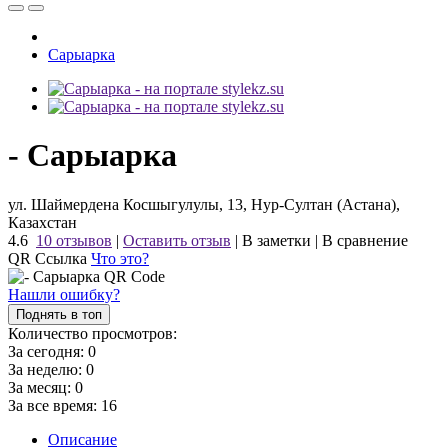
Сарыарка
- Сарыарка
ул. Шаймердена Косшыгулулы, 13, Нур-Султан (Астана),
Казахстан
4.6
10 отзывов
|
Оставить отзыв
|
В заметки
|
В сравнение
QR Ссылка
Что это?
Нашли ошибку?
Поднять в топ
Количество просмотров:
За сегодня:
0
За неделю:
0
За месяц:
0
За все время:
16
Описание