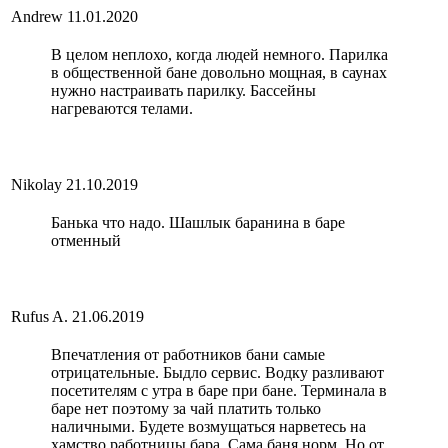
Andrew
11.01.2020
В целом неплохо, когда людей немного. Парилка
в общественной бане довольно мощная, в саунах
нужно настраивать парилку. Бассейны
нагреваются телами.
Nikolay
21.10.2019
Банька что надо. Шашлык баранина в баре
отменный
Rufus A.
21.06.2019
Впечатления от работников бани самые
отрицательные. Быдло сервис. Водку разливают
посетителям с утра в баре при бане. Терминала в
баре нет поэтому за чай платить только
наличными. Будете возмущаться нарветесь на
хамство работницы бара. Сама баня норм. Но от