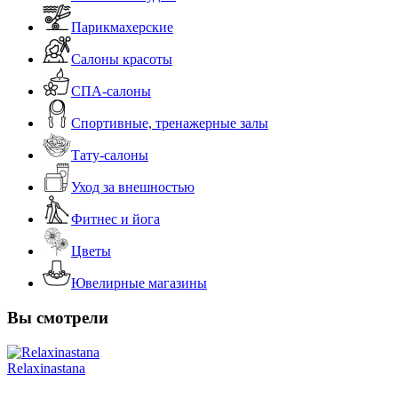
Парикмахерские
Салоны красоты
СПА-салоны
Спортивные, тренажерные залы
Тату-салоны
Уход за внешностью
Фитнес и йога
Цветы
Ювелирные магазины
Вы смотрели
Relaxinastana