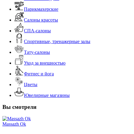
Парикмахерские
Салоны красоты
СПА-салоны
Спортивные, тренажерные залы
Тату-салоны
Уход за внешностью
Фитнес и йога
Цветы
Ювелирные магазины
Вы смотрели
Massazh Ok