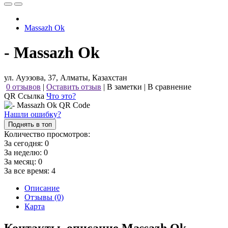
Massazh Ok
- Massazh Ok
ул. Ауэзова, 37, Алматы, Казахстан
0 отзывов
|
Оставить отзыв
|
В заметки
|
В сравнение
QR Ссылка
Что это?
Нашли ошибку?
Поднять в топ
Количество просмотров:
За сегодня:
0
За неделю:
0
За месяц:
0
За все время:
4
Описание
Отзывы (0)
Карта
Контакты, описание Massazh Ok