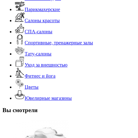
Парикмахерские
Салоны красоты
СПА-салоны
Спортивные, тренажерные залы
Тату-салоны
Уход за внешностью
Фитнес и йога
Цветы
Ювелирные магазины
Вы смотрели