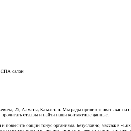
, СПА-салон
кевича, 25, Алматы, Казахстан. Мы рады приветствовать вас на 
, прочитать отзывы и найти наши контактные данные.
я и повысить общий тонус организма. Безусловно, массаж в «Lu
щью массажа можно выровнять осанку, вылечить спину, а также п