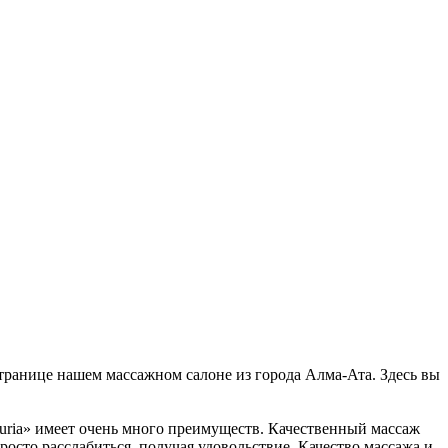
странице нашем массажном салоне из города Алма-Ата. Здесь вы
xuria» имеет очень много преимуществ. Качественный массаж
росто расслабиться, получая удовольствие. Качество массажа и