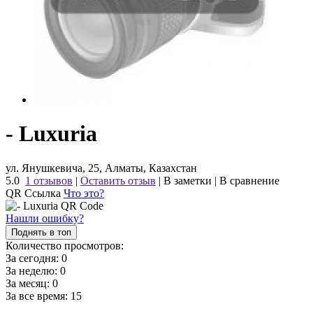
- Luxuria
ул. Янушкевича, 25, Алматы, Казахстан
5.0
1 отзывов
|
Оставить отзыв
|
В заметки
|
В сравнение
QR Ссылка
Что это?
Нашли ошибку?
Поднять в топ
Количество просмотров:
За сегодня:
0
За неделю:
0
За месяц:
0
За все время:
15