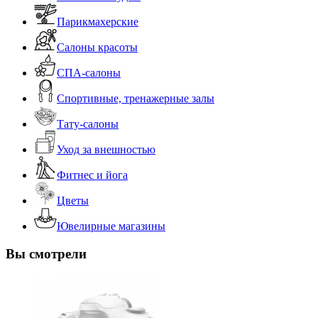
Парикмахерские
Салоны красоты
СПА-салоны
Спортивные, тренажерные залы
Тату-салоны
Уход за внешностью
Фитнес и йога
Цветы
Ювелирные магазины
Вы смотрели