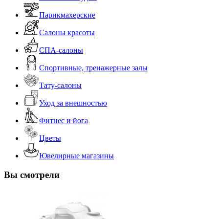
Парикмахерские
Салоны красоты
СПА-салоны
Спортивные, тренажерные залы
Тату-салоны
Уход за внешностью
Фитнес и йога
Цветы
Ювелирные магазины
Вы смотрели