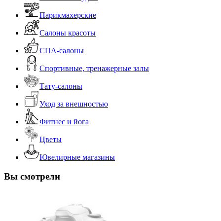
Парикмахерские
Салоны красоты
СПА-салоны
Спортивные, тренажерные залы
Тату-салоны
Уход за внешностью
Фитнес и йога
Цветы
Ювелирные магазины
Вы смотрели