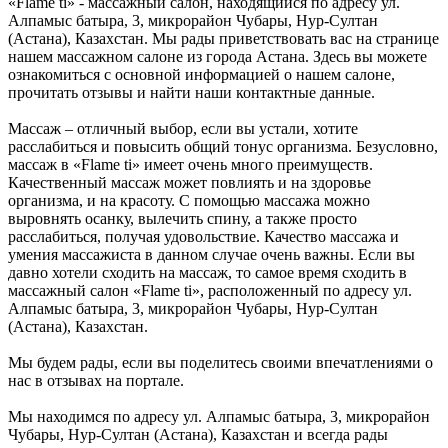
«Flame ti» - массажный салон, находящийся по адресу ул.
Алпамыс батыра, 3, микрорайон Чубары, Нур-Султан
(Астана), Казахстан. Мы рады приветствовать вас на странице
нашем массажном салоне из города Астана. Здесь вы можете
ознакомиться с основной информацией о нашем салоне,
прочитать отзывы и найти наши контактные данные.
Массаж – отличный выбор, если вы устали, хотите
расслабиться и повысить общий тонус организма. Безусловно,
массаж в «Flame ti» имеет очень много преимуществ.
Качественный массаж может повлиять и на здоровье
организма, и на красоту. С помощью массажа можно
выровнять осанку, вылечить спину, а также просто
расслабиться, получая удовольствие. Качество массажа и
умения массажиста в данном случае очень важны. Если вы
давно хотели сходить на массаж, то самое время сходить в
массажный салон «Flame ti», расположенный по адресу ул.
Алпамыс батыра, 3, микрорайон Чубары, Нур-Султан
(Астана), Казахстан.
Мы будем рады, если вы поделитесь своими впечатлениями о
нас в отзывах на портале.
Мы находимся по адресу ул. Алпамыс батыра, 3, микрорайон
Чубары, Нур-Султан (Астана), Казахстан и всегда рады