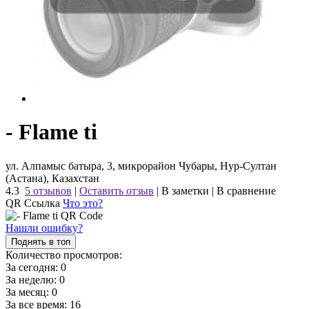
- Flame ti
ул. Алпамыс батыра, 3, микрорайон Чубары, Нур-Султан
(Астана), Казахстан
4.3
5 отзывов
|
Оставить отзыв
|
В заметки
|
В сравнение
QR Ссылка
Что это?
Нашли ошибку?
Поднять в топ
Количество просмотров:
За сегодня:
0
За неделю:
0
За месяц:
0
За все время:
16