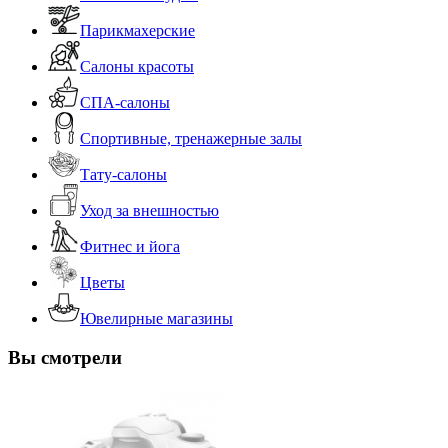
Парикмахерские
Салоны красоты
СПА-салоны
Спортивные, тренажерные залы
Тату-салоны
Уход за внешностью
Фитнес и йога
Цветы
Ювелирные магазины
Вы смотрели